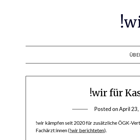
Skip
to
!w
content
ÜBE
!wir für K
Posted on
April 23
!wir kämpfen seit 2020 für zusätzliche ÖGK-Vert
Fachärzt:innen (
!wir berichteten
).