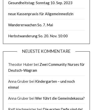
Gesundheitstag: Sonntag 10. Sep. 2023
neue Kassenpraxis für Allgemeinmedizin
Wandererwachen So. 7. Mai
Herbstwanderung So. 20. Nov. 10:00
NEUESTE KOMMENTARE
Theodor Huber
bei
Zwei Community Nurses für
Deutsch-Wagram
Anna Gruber
bei
Kindergarten – und noch
einmal
Anna Gruber
bei
Wer führt die Gemeindekassa?
Ralf Hachmeister
bei
Die ersten Defis sind da!