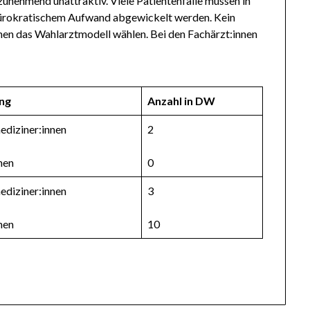
unehmend unattraktiv. Viele Patientenfälle müssen in
 bürokratischem Aufwand abgewickelt werden. Kein
nen das Wahlarztmodell wählen. Bei den Fachärzt:innen
ng
Anzahl in DW
ediziner:innen
2
nen
0
ediziner:innen
3
nen
10