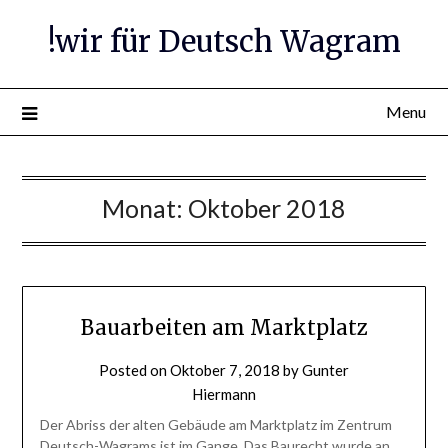
Skip
!wir für Deutsch Wagram
to
content
Menu
Monat:
Oktober 2018
Bauarbeiten am Marktplatz
Posted on
Oktober 7, 2018
by
Gunter
Hiermann
Der Abriss der alten Gebäude am Marktplatz im Zentrum
Deutsch-Wagrams ist im Gange. Das Baurecht wurde an