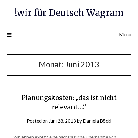
Skip
!wir für Deutsch Wagram
to
content
Menu
Monat:
Juni 2013
Planungskosten: „das ist nicht
relevant….“
Posted on
Juni 28, 2013
by
Daniela Böckl
!wir lehnen explizit eine nachträgliche Übernahme von