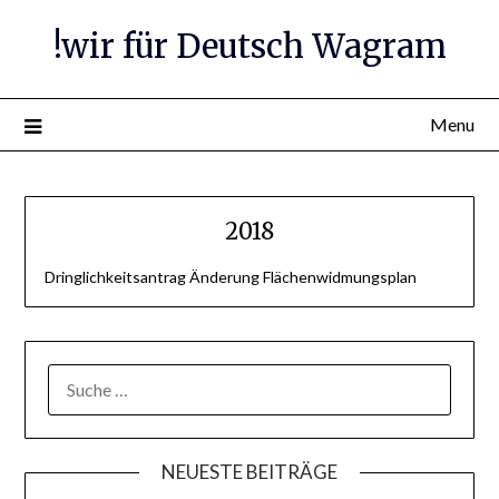
Skip
!wir für Deutsch Wagram
to
content
Menu
2018
Dringlichkeitsantrag Änderung Flächenwidmungsplan
SUCHE
NACH:
NEUESTE BEITRÄGE