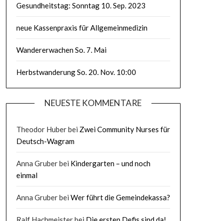
Gesundheitstag: Sonntag 10. Sep. 2023
neue Kassenpraxis für Allgemeinmedizin
Wandererwachen So. 7. Mai
Herbstwanderung So. 20. Nov. 10:00
NEUESTE KOMMENTARE
Theodor Huber
bei
Zwei Community Nurses für
Deutsch-Wagram
Anna Gruber
bei
Kindergarten – und noch
einmal
Anna Gruber
bei
Wer führt die Gemeindekassa?
Ralf Hachmeister
bei
Die ersten Defis sind da!