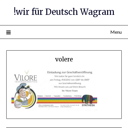
Skip
!wir für Deutsch Wagram
to
content
Menu
volere