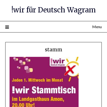
Skip
!wir für Deutsch Wagram
to
content
Menu
stamm