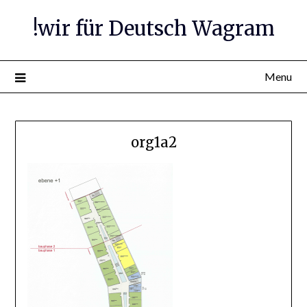
Skip
!wir für Deutsch Wagram
to
content
Menu
org1a2