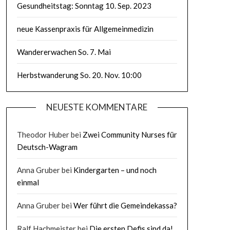
Gesundheitstag: Sonntag 10. Sep. 2023
neue Kassenpraxis für Allgemeinmedizin
Wandererwachen So. 7. Mai
Herbstwanderung So. 20. Nov. 10:00
NEUESTE KOMMENTARE
Theodor Huber
bei
Zwei Community Nurses für
Deutsch-Wagram
Anna Gruber
bei
Kindergarten – und noch
einmal
Anna Gruber
bei
Wer führt die Gemeindekassa?
Ralf Hachmeister
bei
Die ersten Defis sind da!