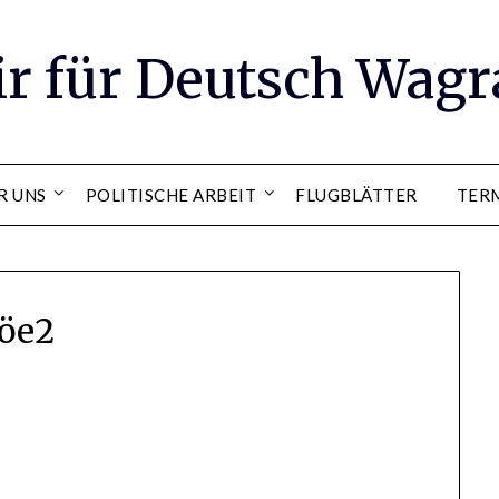
ir für Deutsch Wag
R UNS
POLITISCHE ARBEIT
FLUGBLÄTTER
TER
öe2