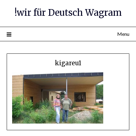
Skip
!wir für Deutsch Wagram
to
content
Menu
kigareu1