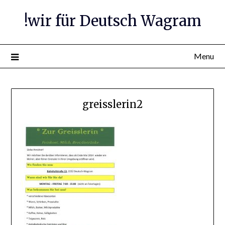
Skip
!wir für Deutsch Wagram
to
content
Menu
greisslerin2