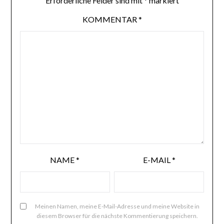
Erforderliche Felder sind mit
*
markiert
KOMMENTAR
*
NAME
*
E-MAIL
*
Meinen Namen, meine E-Mail-Adresse und meine Website in
diesem Browser für die nächste Kommentierung speichern.