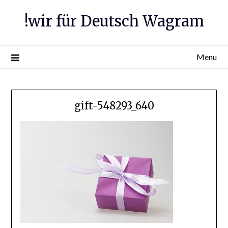
Skip
!wir für Deutsch Wagram
to
content
Menu
gift-548293_640