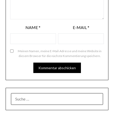
NAME
*
E-MAIL
*
Meinen Namen, meine E-Mail-Adresse und meine Website in
diesem Browser für die nächste Kommentierung speichern.
SUCHE
NACH: