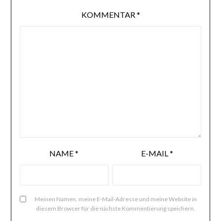
KOMMENTAR
*
NAME
*
E-MAIL
*
Meinen Namen, meine E-Mail-Adresse und meine Website in
diesem Browser für die nächste Kommentierung speichern.