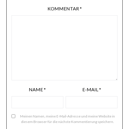
KOMMENTAR
*
NAME
*
E-MAIL
*
Meinen Namen, meine E-Mail-Adresse und meine Website in
diesem Browser für die nächste Kommentierung speichern.