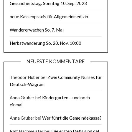
Gesundheitstag: Sonntag 10. Sep. 2023
neue Kassenpraxis für Allgemeinmedizin
Wandererwachen So. 7. Mai
Herbstwanderung So. 20. Nov. 10:00
NEUESTE KOMMENTARE
Theodor Huber
bei
Zwei Community Nurses für
Deutsch-Wagram
Anna Gruber
bei
Kindergarten – und noch
einmal
Anna Gruber
bei
Wer führt die Gemeindekassa?
Ralf Hachmeister
bei
Die ersten Defis sind da!