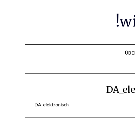
Skip
to
!w
content
ÜBE
DA_ele
DA_elektronisch