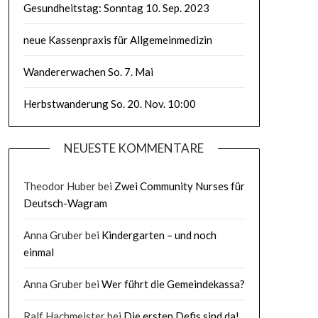
Gesundheitstag: Sonntag 10. Sep. 2023
neue Kassenpraxis für Allgemeinmedizin
Wandererwachen So. 7. Mai
Herbstwanderung So. 20. Nov. 10:00
NEUESTE KOMMENTARE
Theodor Huber
bei
Zwei Community Nurses für
Deutsch-Wagram
Anna Gruber
bei
Kindergarten – und noch
einmal
Anna Gruber
bei
Wer führt die Gemeindekassa?
Ralf Hachmeister
bei
Die ersten Defis sind da!