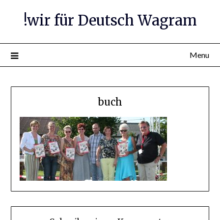
Skip
!wir für Deutsch Wagram
to
content
Menu
buch