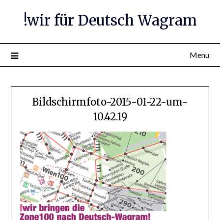
Skip
!wir für Deutsch Wagram
to
content
Menu
Bildschirmfoto-2015-01-22-um-
10.42.19