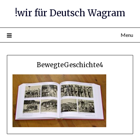
Skip
!wir für Deutsch Wagram
to
content
Menu
BewegteGeschichte4