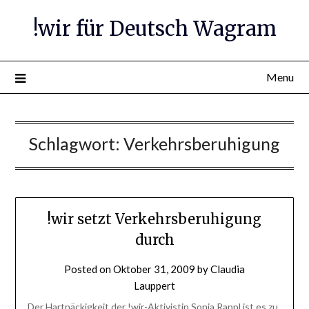
Skip
!wir für Deutsch Wagram
to
content
Menu
Schlagwort:
Verkehrsberuhigung
!wir setzt Verkehrsberuhigung
durch
Posted on
Oktober 31, 2009
by
Claudia
Lauppert
Der Hartnäckigkeit der !wir-Aktivistin Sonja Rappl ist es zu