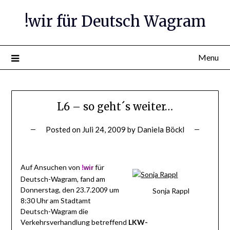
Skip
!wir für Deutsch Wagram
to
content
Menu
L6 – so geht´s weiter…
Posted on
Juli 24, 2009
by
Daniela Böckl
Auf Ansuchen von
für
!
wir
Deutsch-Wagram, fand am
Donnerstag, den 23.7.2009 um
Sonja Rappl
8:30 Uhr am Stadtamt
Deutsch-Wagram die
Verkehrsverhandlung betreffend
LKW-