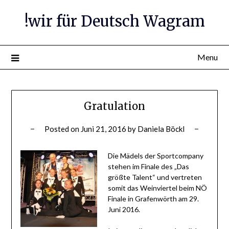
Skip
!wir für Deutsch Wagram
to
content
Menu
Gratulation
Posted on
Juni 21, 2016
by
Daniela Böckl
Die Mädels der Sportcompany
stehen im Finale des „Das
größte Talent“ und vertreten
somit das Weinviertel beim NÖ
Finale in Grafenwörth am 29.
Juni 2016.