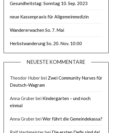
Gesundheitstag: Sonntag 10. Sep. 2023
neue Kassenpraxis für Allgemeinmedizin
Wandererwachen So. 7. Mai
Herbstwanderung So. 20. Nov. 10:00
NEUESTE KOMMENTARE
Theodor Huber
bei
Zwei Community Nurses für
Deutsch-Wagram
Anna Gruber
bei
Kindergarten – und noch
einmal
Anna Gruber
bei
Wer führt die Gemeindekassa?
Ralf Hachmeister
bei
Die ersten Defis sind da!