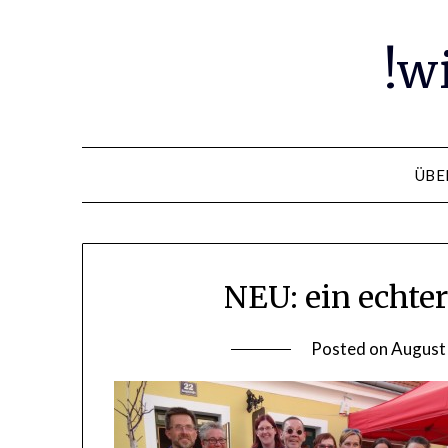
Skip
to
!w
content
ÜBE
NEU: ein echte
Posted on
August