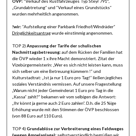
ÖVP:
“Verkauf des Rüstfahrzeuges Typ Steyr 791″,
„Grundabtretung“ und “Verkauf eines Grundstücks“
wurden mehrheitlich angenommen.
!wir:
“Aufstellung einer Parkbank Friedhof/Windräder“
Dringlichkeitsantrag
wurde einstimmig angenommen.
TOP 2)
Anpassung der Tarife der schulischen
Nachmittagsbetreuung:
auf dem Rücken der Familien hat
die ÖVP wieder 1 x ihre Macht demonstriert. Zitat der
Vizebürgermeisterin: „Wer es sich nicht leisten kann, muss
sich selber um eine Betreuung kümmern !“ und
Kulturstadtrat: „Ist ja nur 1 Euro pro Tag!“ ließen jegliches
soziales Verständnis vermissen. Auf unsere Fragestellung
„Warum nicht jeder Gemeinderat 1 Euro pro Tag in die
„Kassa“ zahlt?“ bekamen wir vom selbigen die Antwort:
„Ihr könnt ja gerne auch 2 Euro zahlen“. D.h. die 25 %ige
Erhöhung wurde mit den Stimmen der ÖVP beschlossen
(von 88 Euro auf 110 Euro).
TOP 4)
Grundablöse zur Verbreiterung eines Feldweges
(wegen Ampelanlage):
selbstverständlich begrüßen wir