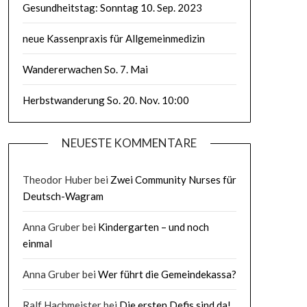
Gesundheitstag: Sonntag 10. Sep. 2023
neue Kassenpraxis für Allgemeinmedizin
Wandererwachen So. 7. Mai
Herbstwanderung So. 20. Nov. 10:00
NEUESTE KOMMENTARE
Theodor Huber
bei
Zwei Community Nurses für
Deutsch-Wagram
Anna Gruber
bei
Kindergarten – und noch
einmal
Anna Gruber
bei
Wer führt die Gemeindekassa?
Ralf Hachmeister
bei
Die ersten Defis sind da!