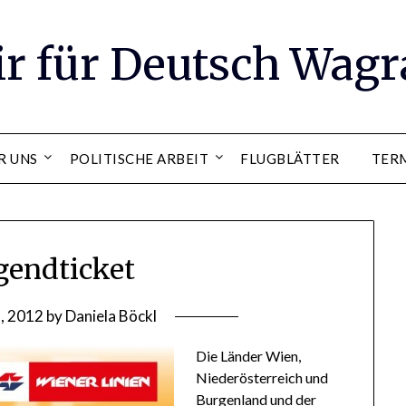
ir für Deutsch Wag
R UNS
POLITISCHE ARBEIT
FLUGBLÄTTER
TER
gendticket
5, 2012
by
Daniela Böckl
Die Länder Wien,
Niederösterreich und
Burgenland und der