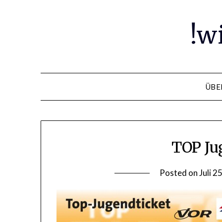
Skip
to
!w
content
ÜBE
TOP Ju
Posted on
Juli 2