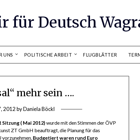
ir für Deutsch Wag
R UNS
POLITISCHE ARBEIT
FLUGBLÄTTER
TER
sal“ mehr sein ….
7, 2012
by
Daniela Böckl
R Sitzung ( Mai 2012)
wurde mit den Stimmen der ÖVP
unst ZT GmbH beauftragt, die Planung für das
U vorzunehmen.
Budgetiert waren rund Euro