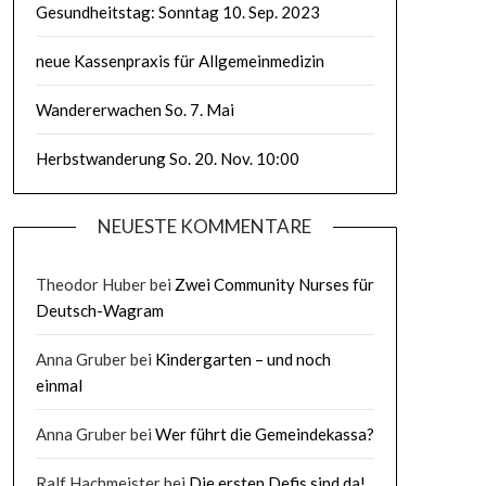
Gesundheitstag: Sonntag 10. Sep. 2023
neue Kassenpraxis für Allgemeinmedizin
Wandererwachen So. 7. Mai
Herbstwanderung So. 20. Nov. 10:00
NEUESTE KOMMENTARE
Theodor Huber
bei
Zwei Community Nurses für
Deutsch-Wagram
Anna Gruber
bei
Kindergarten – und noch
einmal
Anna Gruber
bei
Wer führt die Gemeindekassa?
Ralf Hachmeister
bei
Die ersten Defis sind da!