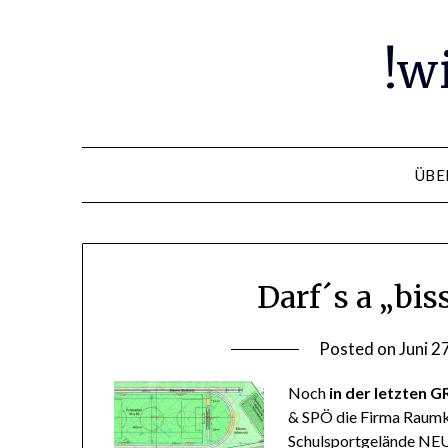
Skip
to
!w
content
ÜBE
Darf´s a „bis
Posted on
Juni 2
Noch
in der letzten G
& SPÖ die Firma Raumk
Schulsportgelände NE