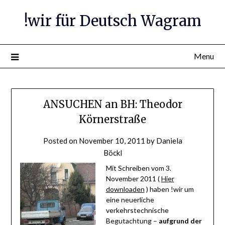
Skip
!wir für Deutsch Wagram
to
content
Menu
ANSUCHEN an BH: Theodor
Körnerstraße
Posted on
November 10, 2011
by
Daniela
Böckl
Mit Schreiben vom 3.
November 2011 (
Hier
downloaden
) haben !wir um
eine neuerliche
verkehrstechnische
Begutachtung –
aufgrund der