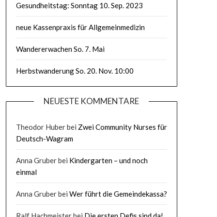
Gesundheitstag: Sonntag 10. Sep. 2023
neue Kassenpraxis für Allgemeinmedizin
Wandererwachen So. 7. Mai
Herbstwanderung So. 20. Nov. 10:00
NEUESTE KOMMENTARE
Theodor Huber
bei
Zwei Community Nurses für
Deutsch-Wagram
Anna Gruber
bei
Kindergarten – und noch
einmal
Anna Gruber
bei
Wer führt die Gemeindekassa?
Ralf Hachmeister
bei
Die ersten Defis sind da!