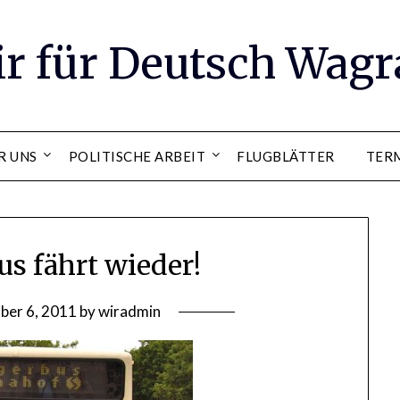
ir für Deutsch Wag
R UNS
POLITISCHE ARBEIT
FLUGBLÄTTER
TER
us fährt wieder!
er 6, 2011
by
wiradmin