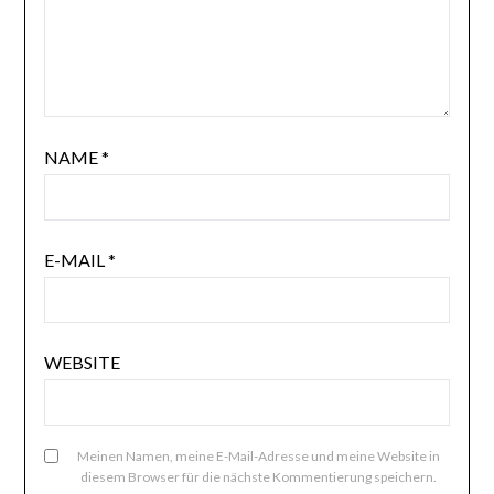
NAME
*
E-MAIL
*
WEBSITE
Meinen Namen, meine E-Mail-Adresse und meine Website in
diesem Browser für die nächste Kommentierung speichern.