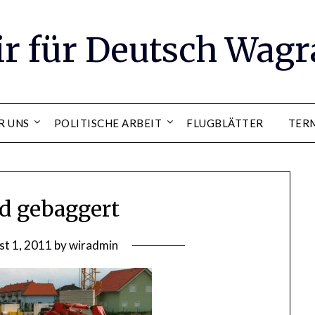
ir für Deutsch Wag
R UNS
POLITISCHE ARBEIT
FLUGBLÄTTER
TER
rd gebaggert
t 1, 2011
by
wiradmin