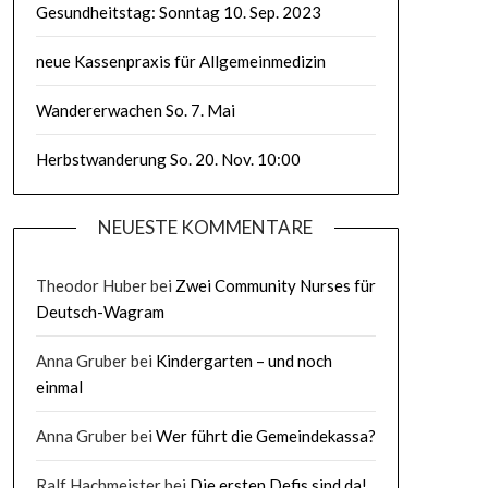
Gesundheitstag: Sonntag 10. Sep. 2023
neue Kassenpraxis für Allgemeinmedizin
Wandererwachen So. 7. Mai
Herbstwanderung So. 20. Nov. 10:00
NEUESTE KOMMENTARE
Theodor Huber
bei
Zwei Community Nurses für
Deutsch-Wagram
Anna Gruber
bei
Kindergarten – und noch
einmal
Anna Gruber
bei
Wer führt die Gemeindekassa?
Ralf Hachmeister
bei
Die ersten Defis sind da!