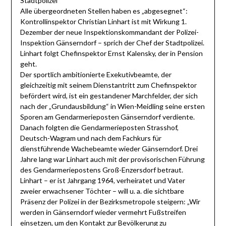
Stadtpolizei
Alle übergeordneten Stellen haben es „abgesegnet“:
Kontrollinspektor Christian Linhart ist mit Wirkung 1.
Dezember der neue Inspektionskommandant der Polizei-
Inspektion Gänserndorf – sprich der Chef der Stadtpolizei.
Linhart folgt Chefinspektor Ernst Kalensky, der in Pension
geht.
Der sportlich ambitionierte Exekutivbeamte, der
gleichzeitig mit seinem Dienstantritt zum Chefinspektor
befördert wird, ist ein gestandener Marchfelder, der sich
nach der „Grundausbildung“ in Wien-Meidling seine ersten
Sporen am Gendarmerieposten Gänserndorf verdiente.
Danach folgten die Gendarmerieposten Strasshof,
Deutsch-Wagram und nach dem Fachkurs für
dienstführende Wachebeamte wieder Gänserndorf. Drei
Jahre lang war Linhart auch mit der provisorischen Führung
des Gendarmeriepostens Groß-Enzersdorf betraut.
Linhart – er ist Jahrgang 1964, verheiratet und Vater
zweier erwachsener Töchter – will u. a. die sichtbare
Präsenz der Polizei in der Bezirksmetropole steigern: „Wir
werden in Gänserndorf wieder vermehrt Fußstreifen
einsetzen, um den Kontakt zur Bevölkerung zu