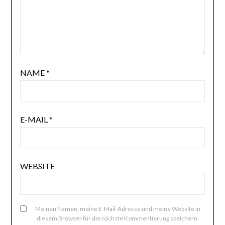
NAME
*
E-MAIL
*
WEBSITE
Meinen Namen, meine E-Mail-Adresse und meine Website in
diesem Browser für die nächste Kommentierung speichern.