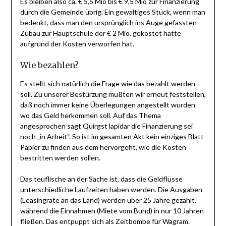
Es bleiben also ca. € 5,5 Mio bis € 9,5 Mio zur Finanzierung
durch die Gemeinde übrig. Ein gewaltiges Stück, wenn man
bedenkt, dass man den ursprünglich ins Auge gefassten
Zubau zur Hauptschule der € 2 Mio. gekostet hätte
aufgrund der Kosten verworfen hat.
Wie bezahlen?
Es stellt sich natürlich die Frage wie das bezahlt werden
soll. Zu unserer Bestürzung mußten wir erneut feststellen,
daß noch immer keine Überlegungen angestellt wurden
wo das Geld herkommen soll. Auf das Thema
angesprochen sagt Quirgst lapidar die Finanzierung sei
noch „in Arbeit“. So ist im gesamten Akt kein einziges Blatt
Papier zu finden aus dem hervorgeht, wie die Kosten
bestritten werden sollen.
Das teuflische an der Sache ist, dass die Geldflüsse
unterschiedliche Laufzeiten haben werden. Die Ausgaben
(Leasingrate an das Land) werden über 25 Jahre gezahlt,
während die Einnahmen (Miete vom Bund) in nur 10 Jahren
fließen. Das entpuppt sich als Zeitbombe für Wagram.