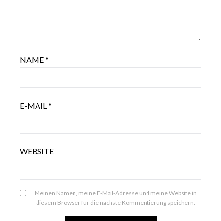
NAME
*
E-MAIL
*
WEBSITE
Meinen Namen, meine E-Mail-Adresse und meine Website in
diesem Browser für die nächste Kommentierung speichern.