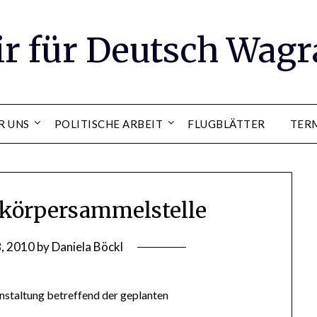
ir für Deutsch Wag
R UNS
POLITISCHE ARBEIT
FLUGBLÄTTER
TER
rkörpersammelstelle
8, 2010
by
Daniela Böckl
nstaltung betreffend der geplanten