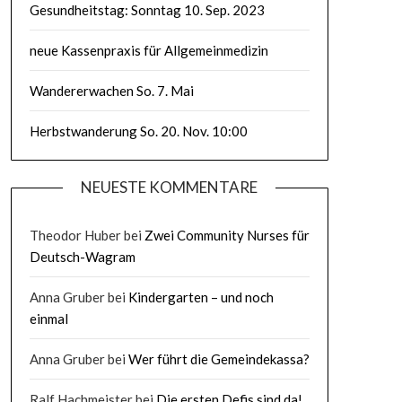
Gesundheitstag: Sonntag 10. Sep. 2023
neue Kassenpraxis für Allgemeinmedizin
Wandererwachen So. 7. Mai
Herbstwanderung So. 20. Nov. 10:00
NEUESTE KOMMENTARE
Theodor Huber
bei
Zwei Community Nurses für
Deutsch-Wagram
Anna Gruber
bei
Kindergarten – und noch
einmal
Anna Gruber
bei
Wer führt die Gemeindekassa?
Ralf Hachmeister
bei
Die ersten Defis sind da!