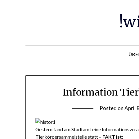
Skip
to
!w
content
ÜBE
Information Tie
Posted on
April 
Gestern fand am Stadtamt eine Informationsvera
Tierkörpersammelstelle statt –
FAKT ist: