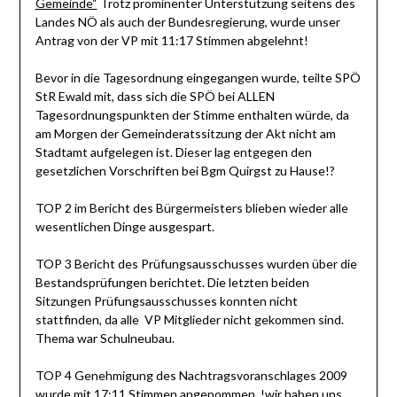
Gemeinde“
Trotz prominenter Unterstützung seitens des
Landes NÖ als auch der Bundesregierung, wurde unser
Antrag von der VP mit 11:17 Stimmen abgelehnt!
Bevor in die Tagesordnung eingegangen wurde, teilte SPÖ
StR Ewald mit, dass sich die SPÖ bei ALLEN
Tagesordnungspunkten der Stimme enthalten würde, da
am Morgen der Gemeinderatssitzung der Akt nicht am
Stadtamt aufgelegen ist. Dieser lag entgegen den
gesetzlichen Vorschriften bei Bgm Quirgst zu Hause!?
TOP 2 im Bericht des Bürgermeisters blieben wieder alle
wesentlichen Dinge ausgespart.
TOP 3 Bericht des Prüfungsausschusses wurden über die
Bestandsprüfungen berichtet. Die letzten beiden
Sitzungen Prüfungsausschusses konnten nicht
stattfinden, da alle VP Mitglieder nicht gekommen sind.
Thema war Schulneubau.
TOP 4 Genehmigung des Nachtragsvoranschlages 2009
wurde mit 17:11 Stimmen angenommen. !wir haben uns