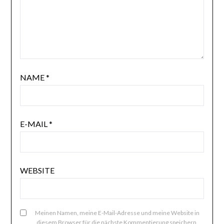
NAME
*
E-MAIL
*
WEBSITE
Meinen Namen, meine E-Mail-Adresse und meine Website in
diesem Browser für die nächste Kommentierung speichern.