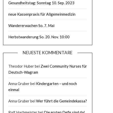
Gesundheitstag: Sonntag 10. Sep. 2023
neue Kassenpraxis für Allgemeinmedizin
Wandererwachen So. 7. Mai
Herbstwanderung So. 20. Nov. 10:00
NEUESTE KOMMENTARE
Theodor Huber
bei
Zwei Community Nurses für
Deutsch-Wagram
Anna Gruber
bei
Kindergarten – und noch
einmal
Anna Gruber
bei
Wer führt die Gemeindekassa?
Ralf Hachmeister
bei
Die ersten Defis sind da!