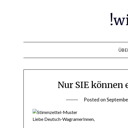
Skip
to
!w
content
ÜBE
Nur SIE können 
Posted on
Septembe
Liebe Deutsch-WagramerInnen,