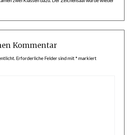
kamen zwei Klassen dazu. Der Zeichensaal wurde wieder
inen Kommentar
ntlicht.
Erforderliche Felder sind mit
*
markiert