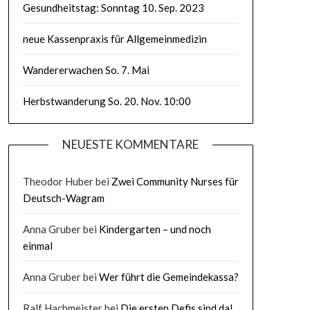
Gesundheitstag: Sonntag 10. Sep. 2023
neue Kassenpraxis für Allgemeinmedizin
Wandererwachen So. 7. Mai
Herbstwanderung So. 20. Nov. 10:00
NEUESTE KOMMENTARE
Theodor Huber
bei
Zwei Community Nurses für
Deutsch-Wagram
Anna Gruber
bei
Kindergarten – und noch
einmal
Anna Gruber
bei
Wer führt die Gemeindekassa?
Ralf Hachmeister
bei
Die ersten Defis sind da!