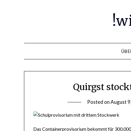
Skip
to
!w
content
ÜBE
Quirgst stock
Posted on
August 9
Das Containerprovisorium bekommt für 300.000 Eu