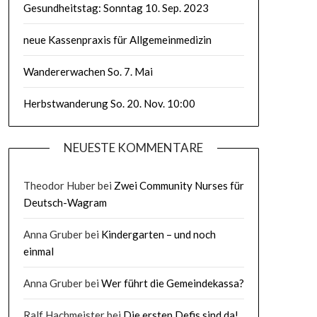
Gesundheitstag: Sonntag 10. Sep. 2023
neue Kassenpraxis für Allgemeinmedizin
Wandererwachen So. 7. Mai
Herbstwanderung So. 20. Nov. 10:00
NEUESTE KOMMENTARE
Theodor Huber
bei
Zwei Community Nurses für
Deutsch-Wagram
Anna Gruber
bei
Kindergarten – und noch
einmal
Anna Gruber
bei
Wer führt die Gemeindekassa?
Ralf Hachmeister
bei
Die ersten Defis sind da!