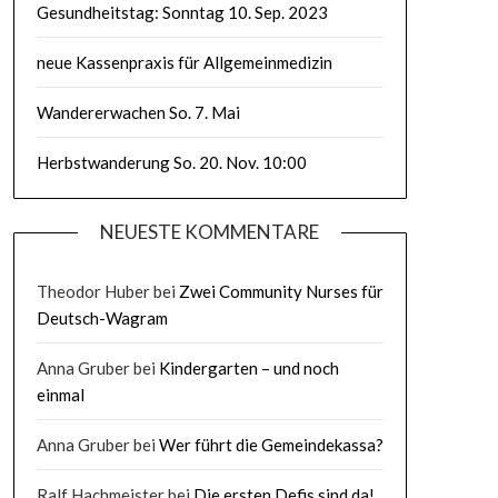
Gesundheitstag: Sonntag 10. Sep. 2023
neue Kassenpraxis für Allgemeinmedizin
Wandererwachen So. 7. Mai
Herbstwanderung So. 20. Nov. 10:00
NEUESTE KOMMENTARE
Theodor Huber
bei
Zwei Community Nurses für
Deutsch-Wagram
Anna Gruber
bei
Kindergarten – und noch
einmal
Anna Gruber
bei
Wer führt die Gemeindekassa?
Ralf Hachmeister
bei
Die ersten Defis sind da!