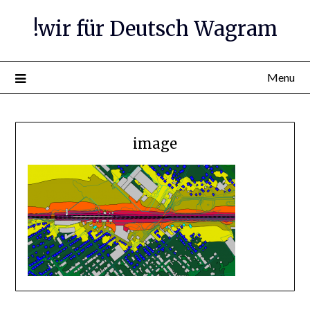
Skip
!wir für Deutsch Wagram
to
content
Menu
image