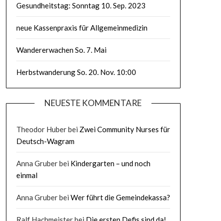
Gesundheitstag: Sonntag 10. Sep. 2023
neue Kassenpraxis für Allgemeinmedizin
Wandererwachen So. 7. Mai
Herbstwanderung So. 20. Nov. 10:00
NEUESTE KOMMENTARE
Theodor Huber
bei
Zwei Community Nurses für
Deutsch-Wagram
Anna Gruber
bei
Kindergarten – und noch
einmal
Anna Gruber
bei
Wer führt die Gemeindekassa?
Ralf Hachmeister
bei
Die ersten Defis sind da!