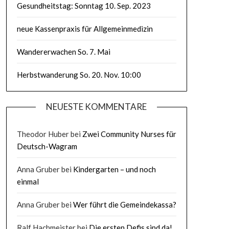
Gesundheitstag: Sonntag 10. Sep. 2023
neue Kassenpraxis für Allgemeinmedizin
Wandererwachen So. 7. Mai
Herbstwanderung So. 20. Nov. 10:00
NEUESTE KOMMENTARE
Theodor Huber
bei
Zwei Community Nurses für
Deutsch-Wagram
Anna Gruber
bei
Kindergarten – und noch
einmal
Anna Gruber
bei
Wer führt die Gemeindekassa?
Ralf Hachmeister
bei
Die ersten Defis sind da!