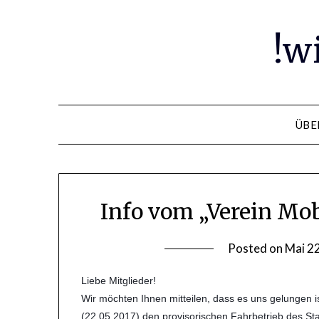
Skip
to
!w
content
ÜBE
Info vom „Verein Mo
Posted on
Mai 2
Liebe Mitglieder!
Wir möchten Ihnen mitteilen, dass es uns gelungen
(22.05.2017) den provisorischen Fahrbetrieb des 