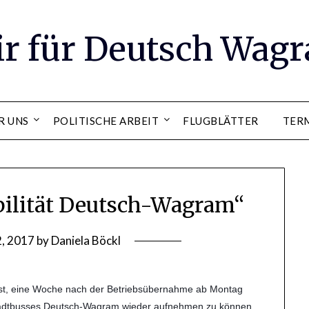
ir für Deutsch Wag
R UNS
POLITISCHE ARBEIT
FLUGBLÄTTER
TER
bilität Deutsch-Wagram“
2, 2017
by
Daniela Böckl
 ist, eine Woche nach der Betriebsübernahme ab Montag
Stadtbusses Deutsch-Wagram wieder aufnehmen zu können.