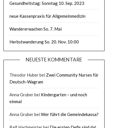
Gesundheitstag: Sonntag 10. Sep. 2023
neue Kassenpraxis für Allgemeinmedizin
Wandererwachen So. 7. Mai
Herbstwanderung So. 20. Nov. 10:00
NEUESTE KOMMENTARE
Theodor Huber
bei
Zwei Community Nurses für
Deutsch-Wagram
Anna Gruber
bei
Kindergarten – und noch
einmal
Anna Gruber
bei
Wer führt die Gemeindekassa?
Ralf Hachmeister
bei
Die ersten Defis sind da!