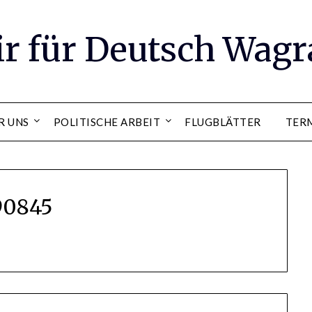
ir für Deutsch Wag
R UNS
POLITISCHE ARBEIT
FLUGBLÄTTER
TER
90845