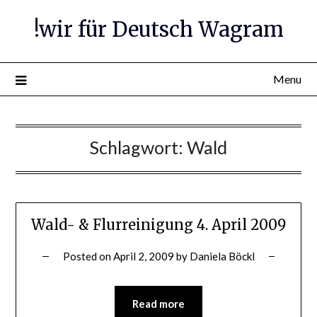
Skip
!wir für Deutsch Wagram
to
content
Menu
Schlagwort:
Wald
Wald- & Flurreinigung 4. April 2009
Posted on
April 2, 2009
by
Daniela Böckl
Read more