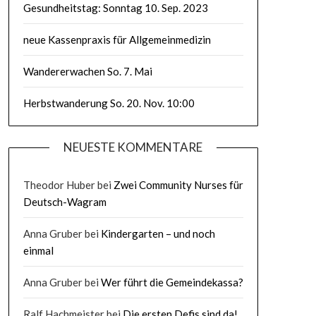
Gesundheitstag: Sonntag 10. Sep. 2023
neue Kassenpraxis für Allgemeinmedizin
Wandererwachen So. 7. Mai
Herbstwanderung So. 20. Nov. 10:00
NEUESTE KOMMENTARE
Theodor Huber
bei
Zwei Community Nurses für
Deutsch-Wagram
Anna Gruber
bei
Kindergarten – und noch
einmal
Anna Gruber
bei
Wer führt die Gemeindekassa?
Ralf Hachmeister
bei
Die ersten Defis sind da!