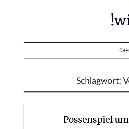
Skip
to
!w
content
ÜBE
Schlagwort:
V
Possenspiel um