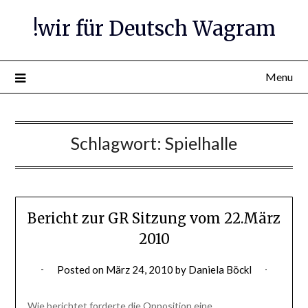
Skip
!wir für Deutsch Wagram
to
content
Menu
Schlagwort:
Spielhalle
Bericht zur GR Sitzung vom 22.März
2010
Posted on
März 24, 2010
by
Daniela Böckl
Wie berichtet forderte die Opposition eine