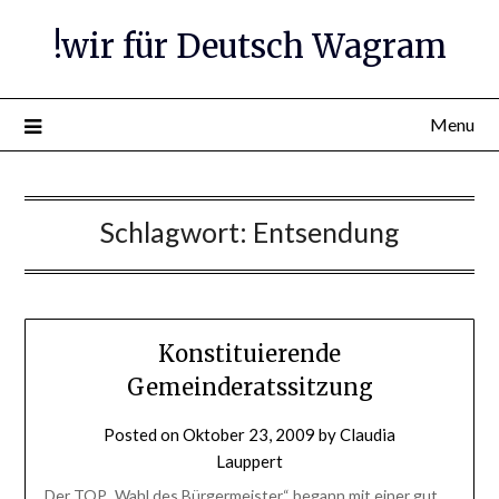
Skip
!wir für Deutsch Wagram
to
content
Menu
Schlagwort:
Entsendung
Konstituierende
Gemeinderatssitzung
Posted on
Oktober 23, 2009
by
Claudia
Lauppert
Der TOP „Wahl des Bürgermeister“ begann mit einer gut